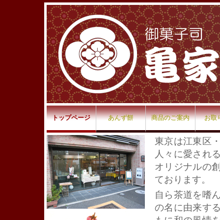
トップページ
あんず餅
商品のご案内
お取
東京は江東区
人々に愛され
オリジナルの
ております。
自ら茶道を嗜
の名に由来す